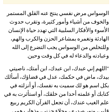
الوسواس مرض نفسي ينتج عنه القلق المستمر
والخوف من أشياء وأمور كثيرة، وتقرب حدوث
الأسوء والأفكار السلبية التي تهدد حياة الإنسان
الهادئة وتغمره بمشاعر الحزن والكرب والهم،
وللتخلص من الوسواس يجب التضرع إلى الله
وعبادته والدعاء له في كل وقت وحين.
“اللهم إني عبدك، ابن عبدك، ابن أمتك، ناصيتي
بيدك، ماض في حكمك، عدل في قضاؤك، أسألك
بكل اسم هو لك سميت به نفسك، أو أنزلته في
كتابك أو علمته أحدا من خلقك، أو استأثرت به في
علم الغيب عندك، أن تجعل القرآن الكريم ربيع
قلبي، ونور صدري، وجلاء حزني، وذهاب همي