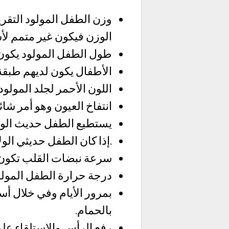
الوزن فيكون غير متمم لأ
طول الطفل المولود يكون بحدو
الأطفال يكون لديهم طبقة
اللون الأحمر لجلد المولو
انتفاخ العيون وهو أمر شائ
يستطيع الطفل حديث الول
.إذا كان الطفل حديثي الول
سرعة نبضات القلب تكون أسرع من ال
درجة حرارة الطفل المولود تكون 37 ْم وهو شديد الحساسية ل
بمرور الأيام وفي خلال 
بالحمام.
رفع الرأس والاستلقاء عل