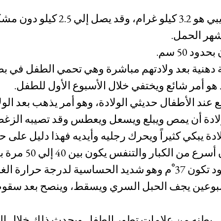
وزن الطفل المولود التقريبي هو 3.2 
شهر الحمل.
د 50 سم.
 دهنية بعد ولادتهم مباشرة وهي تحمي الطفل في بطن
د هو أمر شائع ويختفي خلال الأسبوع الأول للطفل.
ع عند الأطفال حديثي الولادة، وهو أمر يذهب بعد الول
ادة أن يمص ويبلع ويسعل ويعطس وقد تصيبه الزغطه
ادة يبكي كثيراً ويحرك رجليه وأيديه فهذا دليل على ح
كبار والتنفس يكون بين 40 إلي 50 مرة بالدقيقة.
درجة حرارة الغرفة.
أسبوعين يجف الحبل السري ويسقط، وينصح بعد سقو
ى بطنه من علامات تطور الطفل ويحدث ذلك خلال الثل