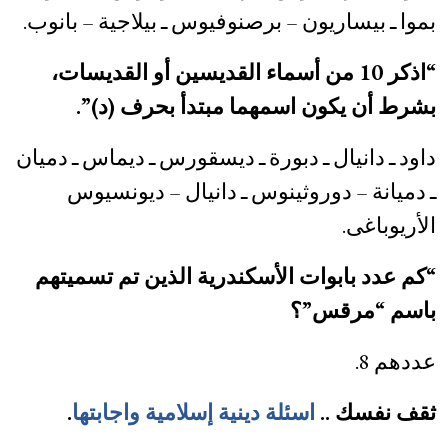
بموا ـ بيساريون – برصنوفيوس ـ بيلاجية – بانوب.
“اذكر 10 من أسماء القديسين أو القديسات،
بشرط أن يكون اسمهما مبتدأ بحرف (د)”.
داود ـ دانيال ـ دبورة ـ ديسقورس ـ ديماس ـ دميان
ـ دميانة – دوروثينوس ـ دانيال – ديونسيوس
الأريوباغى.
“كم عدد بابوات الأسكندرية الذين تم تسميتهم
باسم “مرقس”؟
عددهم 8.
ثقف نفسك ..
اسئلة دينية إسلامية واجابتها
.