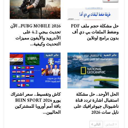
حل مشكلة حجم ملف PDF
PUBG MOBILE 2026.. الآن
وضغط الملفات بي دي أف
تحديث ببجي 4.2 على
بدون برامج اونلاين
الأندرويد والأيفون مميزات
التحديث وكيفية…
عالم التقنية
عالم التقنية
الحل الأوحد.. حل مشكلة
كاش وتقسيط.. سعر اشتراك
استقبال اشارة تردد قناة
يورو 2024 BEIN SPORT
ناشيونال جيوغرافيك على
باقة أمم أوروبا للمشتركين
نايل سات 2026
الحاليين…
السابق
التالي