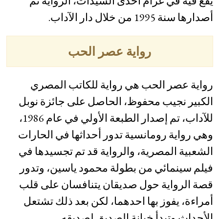
يقع فيه في غرام أحدى السيدات، الرواية تم
أصدارها سنة 1995 من خلال دار الآداب.
رواية عصر الحب
رواية عصر الحب هي رواية للكاتب المصري
الكبير نجيب محفوظ، الحاصل على جائزة نوبل
للآداب، تم إصدار الطبعة الأولي في عام 1986،
وهي رواية رومانسية تدور أحداثها في الحارات
الشعبية المصرية، والرواية قد تم تجسيدها في
فيلم سينمائي من بطولة محمود ياسين، وتدور
قصة الرواية حول صديقان يتنافسان على قلب
أمراءة، يفوز بها احدهما، لكن بعد ذلك تشتعل
الأحداث وتبدأ خيانة الصديق لصديقه.