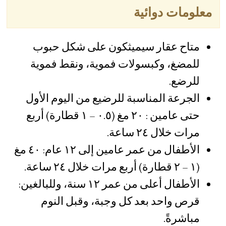
معلومات دوائية
متاح عقار سيميثكون على شكل حبوب
للمضغ، وكبسولات فموية، ونقط فموية
للرضع.
الجرعة المناسبة للرضيع من اليوم الأول
حتى عامين : ٢٠ مغ (٠.٥ – ١ قطارة) أربع
مرات خلال ٢٤ ساعة.
الأطفال من عمر عامين إلى ١٢ عام: ٤٠ مغ
(١ – ٢ قطارة) أربع مرات خلال ٢٤ ساعة.
الأطفال أعلى من عمر ١٢ سنة، وللبالغين:
قرص واحد بعد كل وجبة، وقبل النوم
مباشرةً.