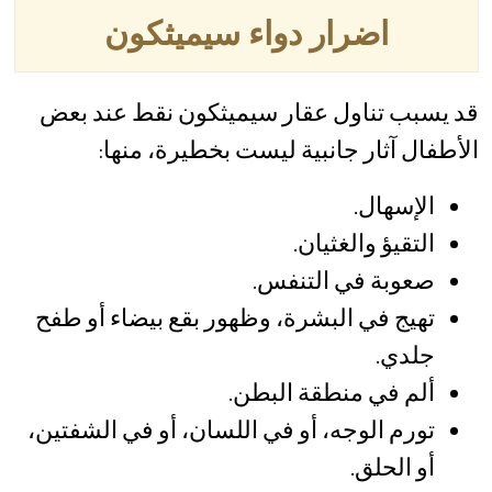
اضرار دواء سيميثكون
قد يسبب تناول عقار سيميثكون نقط عند بعض
الأطفال آثار جانبية ليست بخطيرة، منها:
الإسهال.
التقيؤ والغثيان.
صعوبة في التنفس.
تهيج في البشرة، وظهور بقع بيضاء أو طفح
جلدي.
ألم في منطقة البطن.
تورم الوجه، أو في اللسان، أو في الشفتين،
أو الحلق.